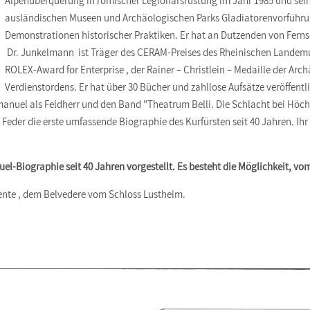
Alpenüberquerung in römischer Legionärsrüstung im Jahr 1985 und seine
ausländischen Museen und Archäologischen Parks Gladiatorenvorführu
Demonstrationen historischer Praktiken. Er hat an Dutzenden von Fer
Dr. Junkelmann ist Träger des CERAM-Preises des Rheinischen Landem
ROLEX-Award for Enterprise , der Rainer – Christlein – Medaille der Ar
Verdienstordens. Er hat über 30 Bücher und zahllose Aufsätze veröffentl
Emanuel als Feldherr und den Band "Theatrum Belli. Die Schlacht bei Höc
 Feder die erste umfassende Biographie des Kurfürsten seit 40 Jahren. Ih
l-Biographie seit 40 Jahren vorgestellt.
Es besteht die Möglichkeit, vo
ente , dem Belvedere vom Schloss Lustheim.