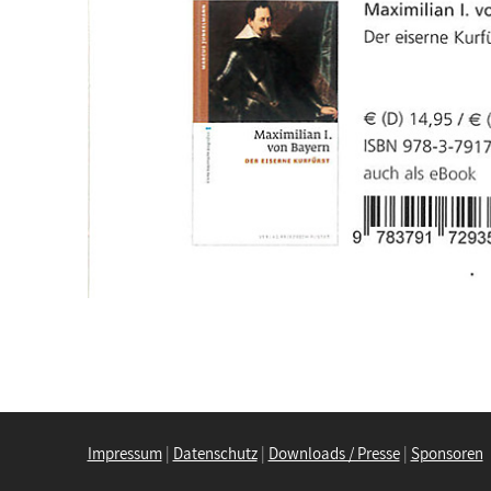
Impressum
|
Datenschutz
|
Downloads / Presse
|
Sponsoren