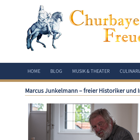
HOME
BLOG
MUSIK & THEATER
CULINARI
Marcus Junkelmann – freier Historiker und I